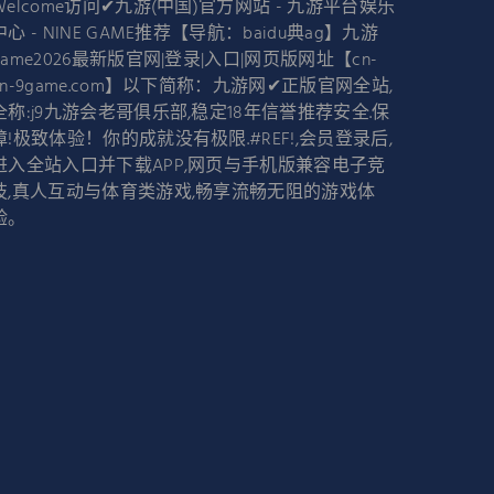
Welcome访问✔九游(中国)官方网站 - 九游平台娱乐
中心 - NINE GAME推荐【导航：baidu典ag】九游
game2026最新版官网|登录|入口|网页版网址【cn-
cn-9game.com】以下简称：九游网✔正版官网全站,
全称:j9九游会老哥俱乐部,稳定18年信誉推荐安全.保
障!极致体验！你的成就没有极限.#REF!,会员登录后,
进入全站入口并下载APP,网页与手机版兼容电子竞
技,真人互动与体育类游戏,畅享流畅无阻的游戏体
验。