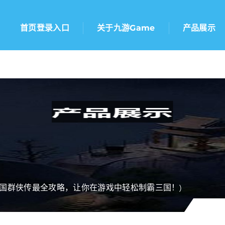
首页登录入口
关于九游game
产品展示
三国群侠传最全攻略，让你在游戏中轻松制霸三国！)