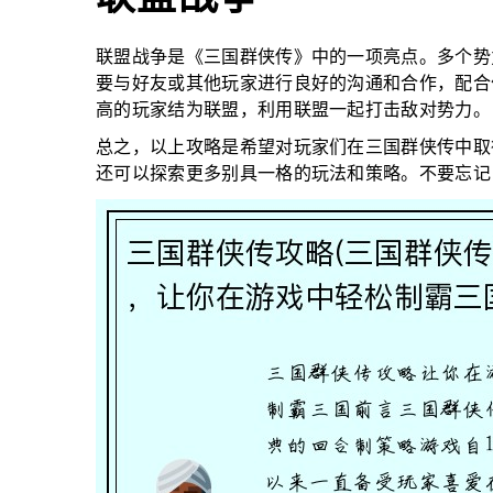
联盟战争是《三国群侠传》中的一项亮点。多个势
要与好友或其他玩家进行良好的沟通和合作，配合
高的玩家结为联盟，利用联盟一起打击敌对势力。
总之，以上攻略是希望对玩家们在三国群侠传中取
还可以探索更多别具一格的玩法和策略。不要忘记