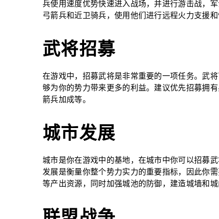
兵使用速度优势快速进入战场，并进行游击战，军
弓箭兵和近卫骑兵，使用他们进行远程火力支援和
武将招募
在游戏中，招募武将是非常重要的一项任务。武将
够为你的势力带来更多的利益。建议优先招募拥有
箭兵加成等。
城市发展
城市是你在游戏中的基地，在城市中你可以招募武
发展是衡量你整个势力实力的重要指标，因此你需
等产出资源，同时加强城池的防御，建造城墙和城
联盟战争