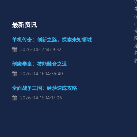
最新资讯
单机传奇：创新之路，探索未知领域
2026-04-17 14:19:32
创魔拳皇：技能融合之道
2026-04-16 14:36:40
全面战争三国：经验速成攻略
2026-04-15 14:17:06