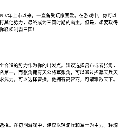
997年上市以来，一直备受玩家喜爱。在游戏中，你可以
打其他势力，最终成为三国时期的霸主。但是，想要取得
你轻松制霸三国！
个合适的势力作为你的出发点。建议选择吕布或者张角，
名第一，而张角拥有天公将军张角，可以通过招募天兵天
求武力，可以选择曹操，他拥有高智商，可谓难敌天下。
选择。在初期游戏中，建议以轻骑兵和军士为主力。轻骑