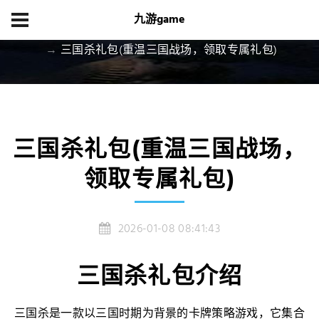
九游game
首页
产品展示
三国杀礼包(重温三国战场，领取专属礼包)
三国杀礼包(重温三国战场，
领取专属礼包)
2026-01-08 08:41:43
三国杀礼包介绍
三国杀是一款以三国时期为背景的卡牌策略游戏，它集合