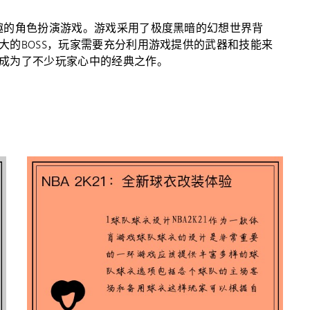
趣的角色扮演游戏。游戏采用了极度黑暗的幻想世界背
大的BOSS，玩家需要充分利用游戏提供的武器和技能来
成为了不少玩家心中的经典之作。