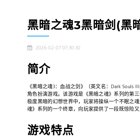
黑暗之魂3黑暗剑(黑
2026-02-07 07:30:30
简介
《黑暗之魂3：血战之剑》（英文名：Dark Souls III: 
角色扮演游戏。该游戏是《黑暗之魂》系列的第三部
极度黑暗的幻想世界中，玩家将操纵一个不眠之魂
魂》系列的一个终章，向玩家提供了一段既惊险又
游戏特点