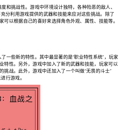
难度和挑战性。游戏中环境设计独特，各种险恶的敌人、
需要充分利用游戏提供的武器和技能来应对这些挑战。除了
家可以根据自己的喜好来选择角色外观、属性、技能等。
了一些新的特性。其中最显著的是“职业特性系统”，玩家
业特性。另外，游戏中加入了新的武器和技能，玩家可以
的挑战。此外，游戏中还加入了一个叫做“无畏的斗士”
色来进行游戏。