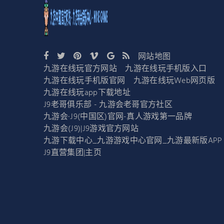
网站地图
九游在线玩官方网站
九游在线玩手机版入口
九游在线玩手机版官网
九游在线玩Web网页版
九游在线玩app下载地址
J9老哥俱乐部 - 九游会老哥官方社区
九游会·J9(中国区)官网-真人游戏第一品牌
九游会(J9)|J9游戏官方网站
九游下载中心_九游游戏中心官网_九游最新版APP
J9直营集团|主页