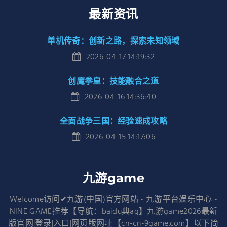
最新资讯
单机传奇：创新之路，探索未知领域
2026-04-17 14:19:32
创魔拳皇：技能融合之道
2026-04-16 14:36:40
全面战争三国：经验速成攻略
2026-04-15 14:17:06
九游game
Welcome访问✔九游(中国)官方网站 - 九游平台娱乐中心 -
NINE GAME推荐【导航：baidu典ag】九游game2026最新
版官网|登录|入口|网页版网址【cn-cn-9game.com】以下简