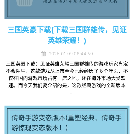
三国英豪下载(下载三国群雄传，见证
英雄荣耀！)
2026-01-09 08:44:50
三国英豪下载：见证英雄荣耀三国群雄传的游戏玩家肯定
不会陌生，这款游戏从上市至今已经经历了多个年头，不
仅在国内游戏市场占有一席之地，还在海外市场大受欢
迎。而今天我们要介绍的是，这款经典游戏的全新版本
——...