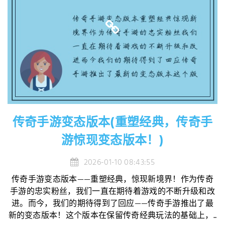
传奇手游变态版本(重塑经典，传奇手
游惊现变态版本！)
2026-01-10 08:43:55
传奇手游变态版本——重塑经典，惊现新境界！作为传奇
手游的忠实粉丝，我们一直在期待着游戏的不断升级和改
进。而今，我们的期待得到了回应——传奇手游推出了最
新的变态版本！这个版本在保留传奇经典玩法的基础上，...