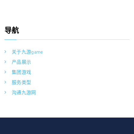
导航
关于九游game
产品展示
集团游戏
服务类型
沟通九游网