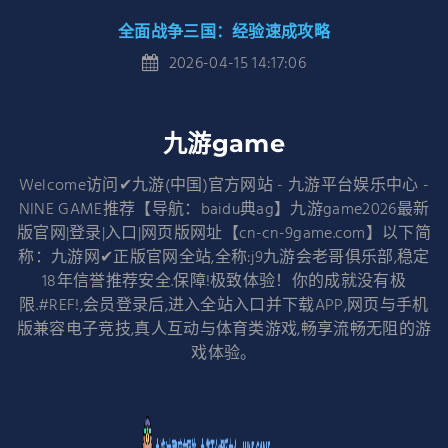
全面战争三国：经验速成攻略
2026-04-15 14:17:06
九游game
Welcome访问✔九游(中国)官方网站 - 九游平台娱乐中心 -
NINE GAME推荐【导航：baidu典ag】九游game2026最新
版官网|登录|入口|网页版网址【cn-cn-9game.com】以下简
称：九游网✔正版官网全站,全称:j9九游会老哥俱乐部,稳定
18年信誉推荐安全.保障!极致体验！你的成就没有极
限.#REF!,会员登录后,进入全站入口并下载APP,网页与手机
版兼容电子竞技,真人互动与体育类游戏,畅享流畅无阻的游
戏体验。