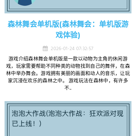
森林舞会单机版(森林舞会：单机版游
戏体验)
2026-01-24 07:32:57
游戏介绍森林舞会单机版是一款以动物为主角的休闲游
戏，玩家需要帮助不同种类的动物找到自己的舞伴，在森
林中举办舞会。游戏拥有美丽的画面和动人的音乐，让玩
家沉浸在欢乐的森林之中。 游戏玩法在森林中，有许多
不...