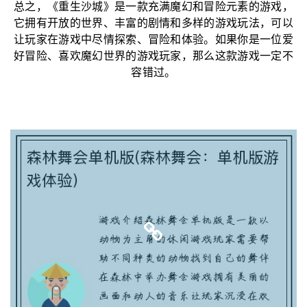
总之，《重生沙城》是一款充满魔幻和冒险元素的游戏，
它拥有开放的世界、丰富的剧情和多样的游戏玩法，可以
让玩家在游戏中尽情探索、冒险和体验。如果你是一位爱
好冒险、喜欢魔幻世界的游戏玩家，那么这款游戏一定不
容错过。