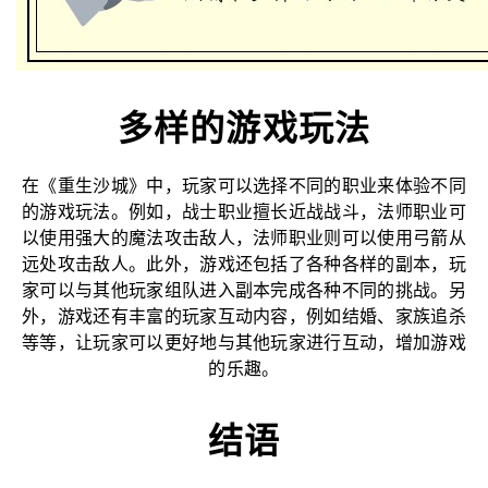
多样的游戏玩法
在《重生沙城》中，玩家可以选择不同的职业来体验不同
的游戏玩法。例如，战士职业擅长近战战斗，法师职业可
以使用强大的魔法攻击敌人，法师职业则可以使用弓箭从
远处攻击敌人。此外，游戏还包括了各种各样的副本，玩
家可以与其他玩家组队进入副本完成各种不同的挑战。另
外，游戏还有丰富的玩家互动内容，例如结婚、家族追杀
等等，让玩家可以更好地与其他玩家进行互动，增加游戏
的乐趣。
结语