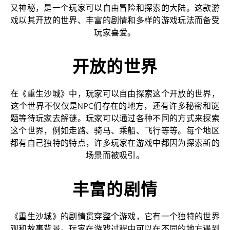
又神秘，是一个玩家可以自由冒险和探索的大陆。这款游
戏以其开放的世界、丰富的剧情和多样的游戏玩法而备受
玩家喜爱。
开放的世界
在《重生沙城》中，玩家可以自由探索这个开放的世界，
这个世界不仅仅是NPC们存在的地方，还有许多秘密和谜
题等待玩家去解谜。玩家可以通过各种不同的方式来探索
这个世界，例如走路、骑马、乘船、飞行等等。每个地区
都有自己独特的特点，许多玩家在游戏中都因为探索新的
场景而被吸引。
丰富的剧情
《重生沙城》的剧情贯穿整个游戏，它有一个独特的世界
观和故事背景。玩家在游戏过程中可以在不同的地方遇到