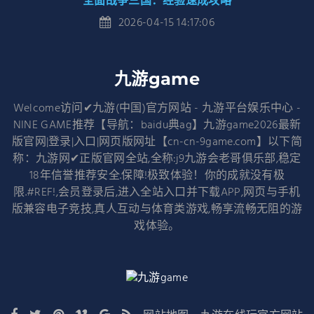
全面战争三国：经验速成攻略
2026-04-15 14:17:06
九游game
Welcome访问✔九游(中国)官方网站 - 九游平台娱乐中心 -
NINE GAME推荐【导航：baidu典ag】九游game2026最新
版官网|登录|入口|网页版网址【cn-cn-9game.com】以下简
称：九游网✔正版官网全站,全称:j9九游会老哥俱乐部,稳定
18年信誉推荐安全.保障!极致体验！你的成就没有极
限.#REF!,会员登录后,进入全站入口并下载APP,网页与手机
版兼容电子竞技,真人互动与体育类游戏,畅享流畅无阻的游
戏体验。